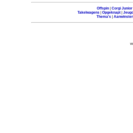
Offspin
|
Corgi Junior
Takelwagens
|
Opgeknapt
|
Jeugd
Thema's
|
Aanwinste
Wi