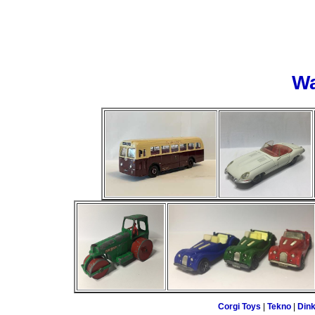
W
Corgi Toys
|
Tekno
|
Din