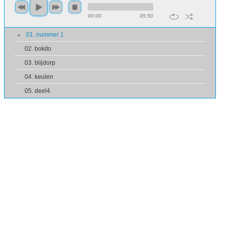
00:00
05:50
01. nummer 1
02. bokito
03. blijdorp
04. keulen
05. deel4